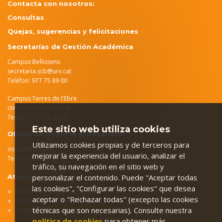
Contacta con nosotros:
Consultas
Quejas, sugerencias y felicitaciones
Secretarías de Gestión Académica
Campus Bellissens
secretaria.scb@urv.cat
Telèfon: 977 75 89 00
Campus Terres de l'Ebre
cte.secretaria@urv.cat
Telèfon: 977 46 40 30
Este sitio web utiliza cookies
Oficina de Soporte al Decanato
Utilizamos cookies propias y de terceros para
osd.fee@urv.cat
mejorar la experiencia del usuario, analizar el
Telèfon: 977 75 98 05
tráfico, su navegación en el sitio web y
personalizar el contenido. Puede "Aceptar todas
Atajos
las cookies", "Configurar las cookies" que desea
Cátedra de Emprendimiento
aceptar o "Rechazar todas" (excepto las cookies
Cátedra de Innovación Empresarial
técnicas que son necesarias). Consulte nuestra
Colegio de Economistas
política de cookies
para obtener más