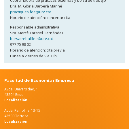
Coordinadora de prácticas externas y bolsa de trabajo
Dra. M. Glòria Barberà Mariné
practiques.fee@urv.cat
Horario de atención: concertar cita
Responsable administrativa
Sra. Mercè Taratiel Hernández
borsatreballfee@urv.cat
977 75 98 02
Horario de atención: cita previa
Lunes a viernes de 9 a 13h
Facultad de Economía i Empresa
Avda. Universidad, 1
43204 Reus
Localización
Avda. Remolins, 13-15
43500 Tortosa
Localización