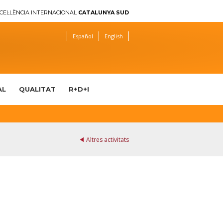
CEL·LÈNCIA INTERNACIONAL
CATALUNYA SUD
Español
English
AL
QUALITAT
R+D+I
Altres activitats